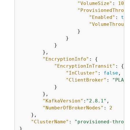
"VolumeSize"
: 
10
,

"ProvisionedThroug
"Enabled"
: 
tru
"VolumeThrough
                    }

                }

            }

        },

"EncryptionInfo"
: 
{
"EncryptionInTransit"
: 
{
"InCluster"
: 
false
,

"ClientBroker"
: 
"PLAIN
            }

        },

"KafkaVersion"
:
"2.8.1"
,

"NumberOfBrokerNodes"
: 
2
    },

"ClusterName"
: 
"provisioned-throug
}