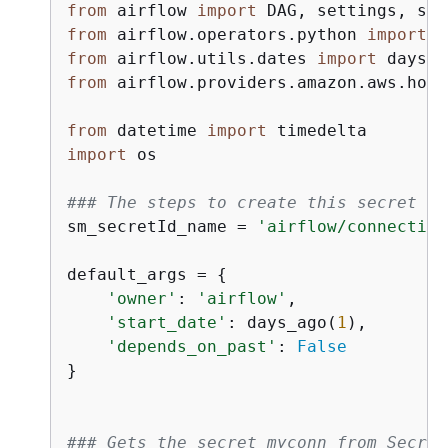
from
 airflow 
import
from
 airflow.operators.python 
import
from
 airflow.utils.dates 
import
from
 airflow.providers.amazon.aws.hook
from
 datetime 
import
import
 os

### The steps to create this secret ke
sm_secretId_name = 
'airflow/connection
default_args = 
{
'owner'
: 
'airflow'
,

'start_date'
: days_ago(
1
),

'depends_on_past'
: 
False
}

### Gets the secret myconn from Secret