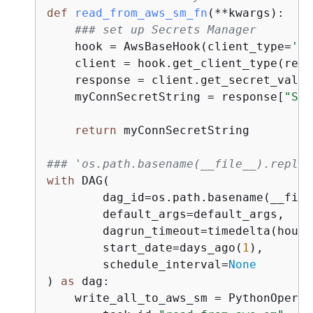
def
read_from_aws_sm_fn
(
**kwargs
):
### set up Secrets Manager
    hook = AwsBaseHook(client_type=
'se
    client = hook.get_client_type(regi
    response = client.get_secret_value
    myConnSecretString = response[
"Sec
return
 myConnSecretString

### 'os.path.basename(__file__).replac
with
 DAG(

        dag_id=os.path.basename(__file
        default_args=default_args,

        dagrun_timeout=timedelta(hours
        start_date=days_ago(
1
),

        schedule_interval=
None
) 
as
 dag:

    write_all_to_aws_sm = PythonOperato