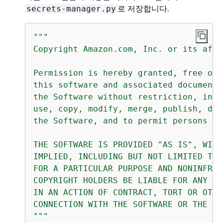
로 저장합니다.
secrets-manager.py
"""

Copyright Amazon.com, Inc. or its affi
Permission is hereby granted, free of 
this software and associated documenta
the Software without restriction, incl
use, copy, modify, merge, publish, dis
the Software, and to permit persons to
THE SOFTWARE IS PROVIDED "AS IS", WITH
IMPLIED, INCLUDING BUT NOT LIMITED TO 
FOR A PARTICULAR PURPOSE AND NONINFRIN
COPYRIGHT HOLDERS BE LIABLE FOR ANY CL
IN AN ACTION OF CONTRACT, TORT OR OTHE
CONNECTION WITH THE SOFTWARE OR THE US
"""