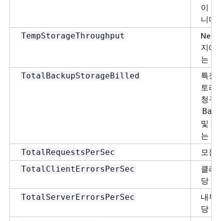
이 지
니다.
Nep
TempStorageThroughput
지에서
는 개
특정 
TotalBackupStorageBilled
토리지
청구
Bac
및
S
는 백
모든 
TotalRequestsPerSec
클라이
TotalClientErrorsPerSec
당 요
내부 
TotalServerErrorsPerSec
당 요