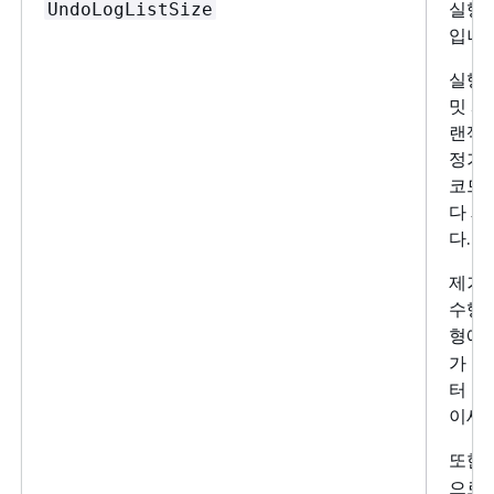
실행 
UndoLogListSize
입니다
실행 
밋 시
랜잭션
정기적
코드는
다 제
다.
제거는
수행되
형에 
가 높
터 인
이세요
또한 
으로