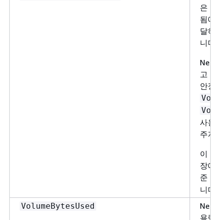
은 바
됨에 
달하면
니다.
Nep
고 있
안정
Vol
Vol
사용
주지 
이 지
장애 
준 차
니다.
Nep
VolumeBytesUsed
용량(