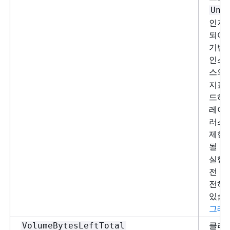
Und
인지 
되어 
기반으
인스턴
스의 
지표
드하려
레이드
러스터
제한은
될 수
실행 
전 실
전히 
있습니
그레
클러스
VolumeBytesLeftTotal