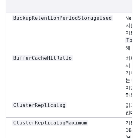
Nep
BackupRetentionPeriodStorageUsed
지원하
이트)
Tot
해 보
버퍼 
BufferCacheHitRatio
시 누
기 때
는 데
미만인
하도록
읽기 
ClusterReplicaLag
업데이
기본 
ClusterReplicaLagMaximum
DB 
(밀리