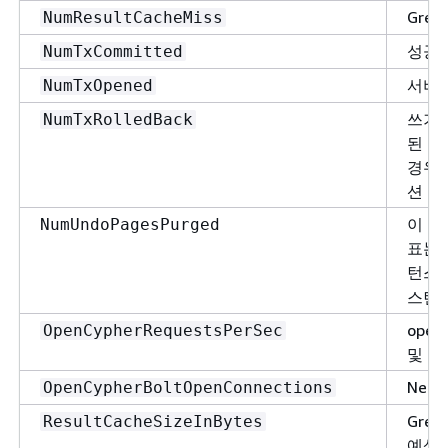
Gre
NumResultCacheMiss
성공적
NumTxCommitted
서버에
NumTxOpened
쓰기 
NumTxRolledBack
된 초
경우 
션 수
이 지
NumUndoPagesPurged
표는 
턴스
스턴
ope
OpenCypherRequestsPerSec
및 Bo
Nep
OpenCypherBoltOpenConnections
Gre
ResultCacheSizeInBytes
예상 