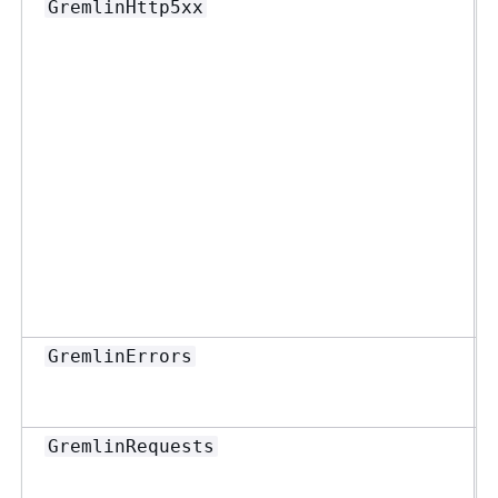
GremlinHttp5xx
GremlinErrors
GremlinRequests