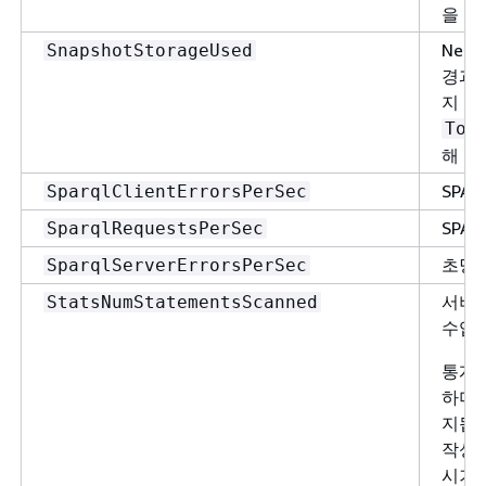
을 보
Nep
SnapshotStorageUsed
경과 
지 양
Tot
해 보
SPA
SparqlClientErrorsPerSec
SPA
SparqlRequestsPerSec
초당 
SparqlServerErrorsPerSec
서버 
StatsNumStatementsScanned
수입니
통계 
하며 
지됩니
작성하
시기를