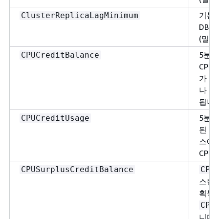
기본 
ClusterReplicaLagMinimum
DB 
(밀리
5분 
CPUCreditBalance
CPU
가 지
나 오
됩니다
5분 
CPUCreditUsage
된 C
스에 
CPU
CPUSurplusCreditBalance
CPU
스턴스
획득한
CPU
니다.