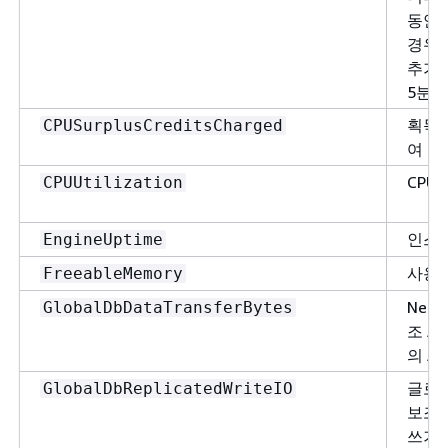
동안 
경우 
추가 
5분 
획득한
CPUSurplusCreditsCharged
여 크
CPU
CPUUtilization
인스턴
EngineUptime
사용 
FreeableMemory
Nep
GlobalDbDataTransferBytes
조 A
의 A
글로벌
GlobalDbReplicatedWriteIO
보조 
쓰기 