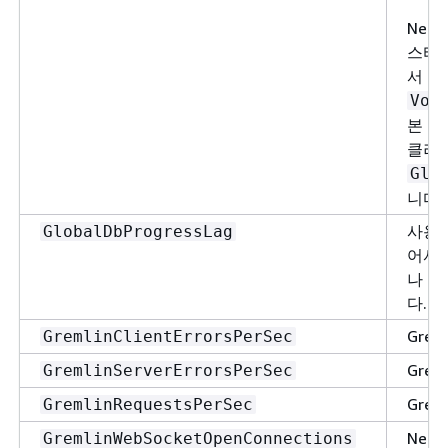
Nep
스터에
서 수
Vol
본 D
클러스
Glo
니다.
사용자
GlobalDbProgressLag
어서 
나 뒤
다.
Gre
GremlinClientErrorsPerSec
Gre
GremlinServerErrorsPerSec
Gre
GremlinRequestsPerSec
Nep
GremlinWebSocketOpenConnections