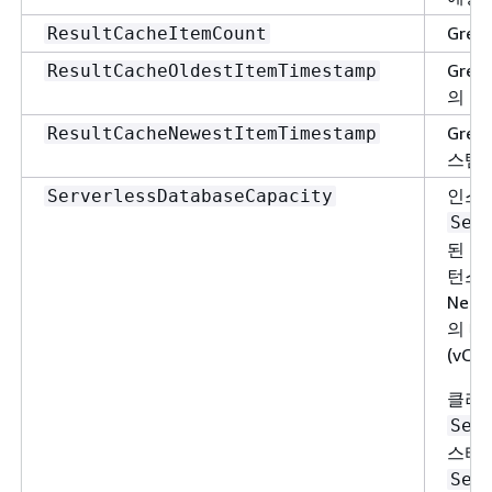
Gre
ResultCacheItemCount
Gre
ResultCacheOldestItemTimestamp
의 
Gre
ResultCacheNewestItemTimestamp
스탬
인스턴
ServerlessDatabaseCapacity
Ser
된
Ne
턴스 
Nep
의 메
(vC
클러
Ser
스터 
Ser