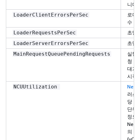
니다.
로더 
LoaderClientErrorsPerSec
수
초당 
LoaderRequestsPerSec
초당 
LoaderServerErrorsPerSec
실행 
MainRequestQueuePendingRequests
청 수
대기열
시작
Neptu
NCUUtilization
러스터
당 인
단위(
정으로
Nep
의 메
(vC