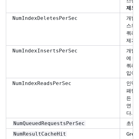
스턴스
제외
개별 
NumIndexDeletesPerSec
스의 
쿼리에
제가 
개별 
NumIndexInsertsPerSec
에 대
쿼리에
입이 
인덱스
NumIndexReadsPerSec
패턴은
든 문
연 시
다.
초당 
NumQueuedRequestsPerSec
Gre
NumResultCacheHit