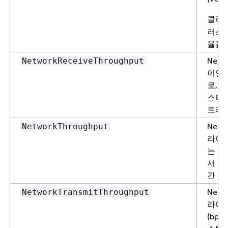
클러
러스터
율을 
Nep
NetworkReceiveThroughput
이언
로, 
스터의
트래
Nep
NetworkThroughput
라이
는 네
서 D
간 
Nep
NetworkTransmitThroughput
라이
(bp