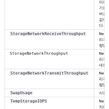
이러한
기능이
버전에
값이 
다.
Nep
StorageNetworkReceiveThroughput
리지 
량입니
Nep
StorageNetworkThroughput
리지
네트
Nep
StorageNetworkTransmitThroughput
리지 
량입니
사용되
SwapUsage
Nep
TempStorageIOPS
지에 