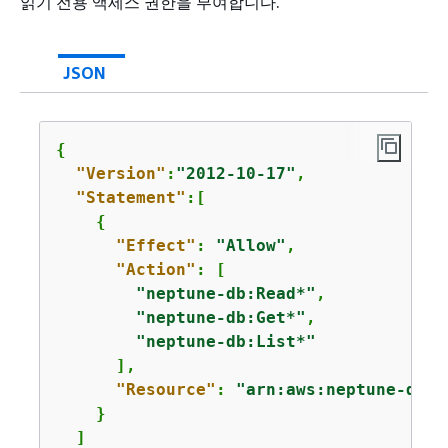
읽기 전용 액세스 권한을 부여합니다.
JSON
{
"Version"
:
"2012-10-17"
,

"Statement"
:[

{
"Effect"
: 
"Allow"
,

"Action"
: [

"neptune-db:Read*"
,

"neptune-db:Get*"
,

"neptune-db:List*"
      ],

"Resource"
: 
"arn:aws:neptune-db:
u
    }

  ]
