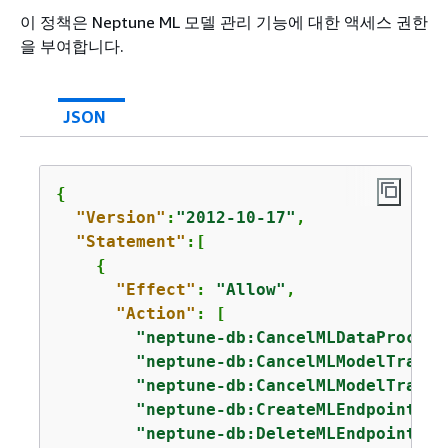
이 정책은 Neptune ML 모델 관리 기능에 대한 액세스 권한
을 부여합니다.
JSON
{
"Version"
:
"2012-10-17"
,

"Statement"
:[

{
"Effect"
: 
"Allow"
,

"Action"
: [

"neptune-db:CancelMLDataProcess
"neptune-db:CancelMLModelTraini
"neptune-db:CancelMLModelTransf
"neptune-db:CreateMLEndpoint"
,

"neptune-db:DeleteMLEndpoint"
,
