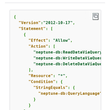
{
"Version"
:
"2012-10-17"
,

"Statement"
: [

{
"Effect"
: 
"Allow"
,

"Action"
: [

"neptune-db:ReadDataViaQuery"
,

"neptune-db:WriteDataViaQuery"
,

"neptune-db:DeleteDataViaQuery"
      ],

"Resource"
: 
"*"
,

"Condition"
: 
{
"StringEquals"
: 
{
"neptune-db:QueryLanguage"
: 
"
        }

      }
