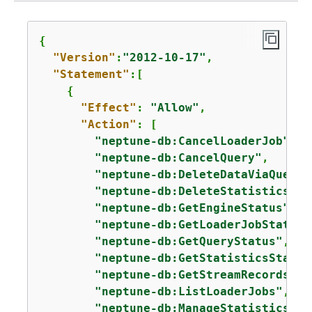
{
"Version"
:
"2012-10-17"
,

"Statement"
:[

{
"Effect"
: 
"Allow"
,

"Action"
: [

"neptune-db:CancelLoaderJob"
,

"neptune-db:CancelQuery"
,

"neptune-db:DeleteDataViaQuery"
"neptune-db:DeleteStatistics"
,

"neptune-db:GetEngineStatus"
,

"neptune-db:GetLoaderJobStatus"
"neptune-db:GetQueryStatus"
,

"neptune-db:GetStatisticsStatus
"neptune-db:GetStreamRecords"
,

"neptune-db:ListLoaderJobs"
,

"neptune-db:ManageStatistics"
,
