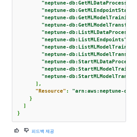
"neptune-db:GetMLDataProcessing
"neptune-db:GetMLEndpointStatus
"neptune-db:GetMLModelTrainingJ
"neptune-db:GetMLModelTransform
"neptune-db:ListMLDataProcessin
"neptune-db:ListMLEndpoints"
,

"neptune-db:ListMLModelTraining
"neptune-db:ListMLModelTransfor
"neptune-db:StartMLDataProcessi
"neptune-db:StartMLModelTrainin
"neptune-db:StartMLModelTransfo
      ],

"Resource"
: 
"arn:aws:neptune-db:
u
    }

  ]

}
피드백 제공