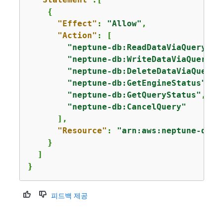
{
"Effect"
: 
"Allow"
,

"Action"
: [

"neptune-db:ReadDataViaQuery"
,

"neptune-db:WriteDataViaQuery"
,

"neptune-db:DeleteDataViaQuery"
"neptune-db:GetEngineStatus"
,

"neptune-db:GetQueryStatus"
,

"neptune-db:CancelQuery"
      ],

"Resource"
: 
"arn:aws:neptune-db:
u
    }

  ]

}
피드백 제공