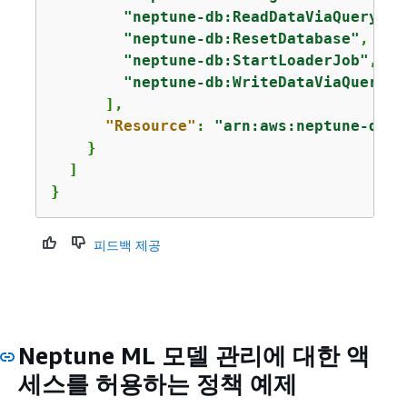
"neptune-db:ReadDataViaQuery"
,

"neptune-db:ResetDatabase"
,

"neptune-db:StartLoaderJob"
,

"neptune-db:WriteDataViaQuery"
      ],

"Resource"
: 
"arn:aws:neptune-db:
u
    }

  ]

}
피드백 제공
Neptune ML 모델 관리에 대한 액
세스를 허용하는 정책 예제