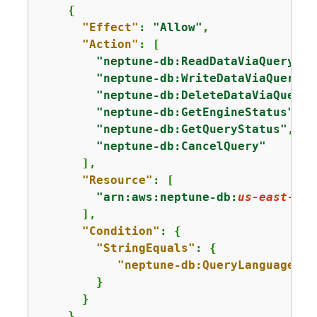
{
"Effect"
: 
"Allow"
,

"Action"
: [

"neptune-db:ReadDataViaQuery"
,

"neptune-db:WriteDataViaQuery"
,

"neptune-db:DeleteDataViaQuery"
"neptune-db:GetEngineStatus"
,

"neptune-db:GetQueryStatus"
,

"neptune-db:CancelQuery"
      ],

"Resource"
: [

"arn:aws:neptune-db:
us-east-1
:
1
      ],

"Condition"
: 
{
"StringEquals"
: 
{
"neptune-db:QueryLanguage"
:
"
        }

      }

    }
