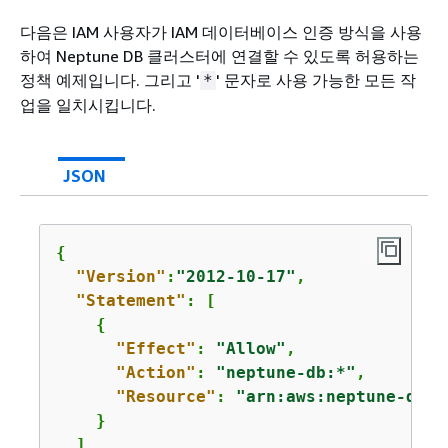
다음은 IAM 사용자가 IAM 데이터베이스 인증 방식을 사용
하여 Neptune DB 클러스터에 연결할 수 있도록 허용하는
정책 예제입니다. 그리고 '
' 문자로 사용 가능한 모든 작
*
업을 일치시킵니다.
JSON
{
"Version"
:
"2012-10-17"
,

"Statement"
: [

{
"Effect"
: 
"Allow"
,

"Action"
: 
"neptune-db:*"
,

"Resource"
: 
"arn:aws:neptune-db:
u
    }

  ]
