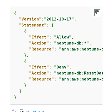
{
"Version"
:
"2012-10-17"
,

"Statement"
: [

{
"Effect"
: 
"Allow"
,

"Action"
: 
"neptune-db:*"
,

"Resource"
: 
"arn:aws:neptune-db:
u
    },

{
"Effect"
: 
"Deny"
,

"Action"
: 
"neptune-db:ResetDataba
"Resource"
: 
"arn:aws:neptune-db:
u
    }

  ]

}
피드백 제공