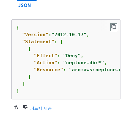
JSON
{
"Version"
:
"2012-10-17"
,

"Statement"
: [

{
"Effect"
: 
"Deny"
,

"Action"
: 
"neptune-db:*"
,

"Resource"
: 
"arn:aws:neptune-db:
u
    }

  ]

}
피드백 제공