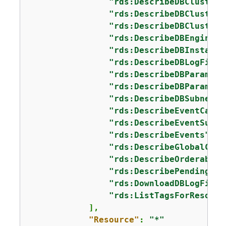
"rds:DescribeDBClusterS
"rds:DescribeDBClusterS
"rds:DescribeDBClusters
"rds:DescribeDBEngineVe
"rds:DescribeDBInstance
"rds:DescribeDBLogFiles
"rds:DescribeDBParamete
"rds:DescribeDBParamete
"rds:DescribeDBSubnetGr
"rds:DescribeEventCateg
"rds:DescribeEventSubsc
"rds:DescribeEvents"
,

"rds:DescribeGlobalClus
"rds:DescribeOrderableD
"rds:DescribePendingMai
"rds:DownloadDBLogFileP
"rds:ListTagsForResourc
            ],

"Resource"
: 
"*"