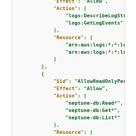
"Effect"
: 
"Allow"
,

"Action"
: [

"logs:DescribeLogStream
"logs:GetLogEvents"
            ],

"Resource"
: [

"arn:aws:logs:*:*:log-g
"arn:aws:logs:*:*:log-g
            ]

        },

{
"Sid"
: 
"AllowReadOnlyPermis
"Effect"
: 
"Allow"
,

"Action"
: [

"neptune-db:Read*"
,

"neptune-db:Get*"
,

"neptune-db:List*"
            ],

"Resource"
: [
