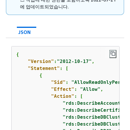
에 업데이트되었습니다.
JSON
{
"Version"
:
"2012-10-17"
,

"Statement"
: [

{
"Sid"
: 
"AllowReadOnlyPermis
"Effect"
: 
"Allow"
,

"Action"
: [

"rds:DescribeAccountAtt
"rds:DescribeCertificat
"rds:DescribeDBClusterP
"rds:DescribeDBClusterP