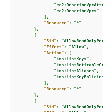
"ec2:DescribeVpcAttribu
"ec2:DescribeVpcs"
            ],

"Resource"
: 
"*"
        },

{
"Sid"
: 
"AllowReadOnlyPermis
"Effect"
: 
"Allow"
,

"Action"
: [

"kms:ListKeys"
,

"kms:ListRetirableGrant
"kms:ListAliases"
,

"kms:ListKeyPolicies"
            ],

"Resource"
: 
"*"
        },

{
"Sid"
: 
"AllowReadOnlyPermis