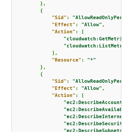
        },

{
"Sid"
: 
"AllowReadOnlyPermis
"Effect"
: 
"Allow"
,

"Action"
: [

"cloudwatch:GetMetricSt
"cloudwatch:ListMetrics
            ],

"Resource"
: 
"*"
        },

{
"Sid"
: 
"AllowReadOnlyPermis
"Effect"
: 
"Allow"
,

"Action"
: [

"ec2:DescribeAccountAtt
"ec2:DescribeAvailabili
"ec2:DescribeInternetGa
"ec2:DescribeSecurityGr
"ec2:DescribeSubnets"
,
