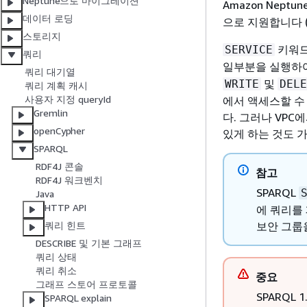
Neptune으로 마이그레이션
Amazon Neptu
데이터 로딩
으로 지원합니다 
스토리지
키워드
SERVICE
쿼리
일부분을 실행하여
쿼리 대기열
및
WRITE
DELE
쿼리 계획 캐시
사용자 지정 queryId
에서 액세스할 수
Gremlin
다. 그러나 VPC
openCypher
있게 하는 것도 
SPARQL
RDF4J 콘솔
참고
RDF4J 워크벤치
SPARQL
Java
HTTP API
에 쿼리를 
보안 그룹
쿼리 힌트
DESCRIBE 및 기본 그래프
쿼리 상태
쿼리 취소
중요
그래프 스토어 프로토콜
SPARQL
SPARQL explain