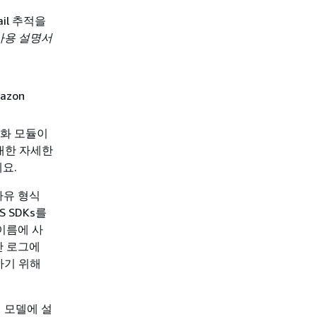
ail 추적을
l 사용 설명서
.
zon
암호화 모듈이
 대한 자세한
요.
자유 형식
 SDKs를
 이름에 사
단 로그에
하기 위해
이 모델에 설