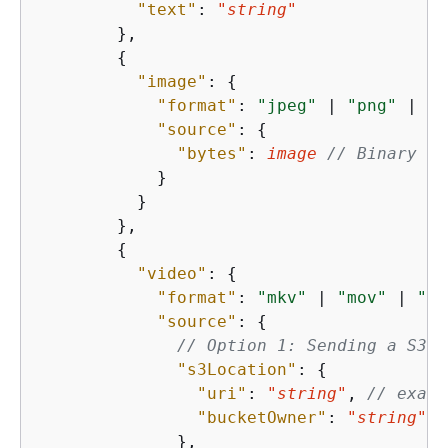
"text"
: 
"string"
        },

{
"image"
: 
{
"format"
: 
"jpeg"
 | 
"png"
 | 
"g
"source"
: 
{
"bytes"
: 
image
// Binary ar
            }

          }

        },

{
"video"
: 
{
"format"
: 
"mkv"
 | 
"mov"
 | 
"mp
"source"
: 
{
// Option 1: Sending a S3 l
"s3Location"
: 
{
"uri"
: 
"string"
, 
// examp
"bucketOwner"
: 
"string"
/
              },
