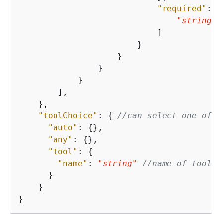
"required"
: [

"string"
                            ]

                        }

                    }

                }

            }

        ],

    },

"toolChoice"
: 
{
//can select one of t
"auto"
: 
{
},

"any"
: 
{
},

"tool"
: 
{
"name"
: 
"string"
//name of tool
      }

    }

}