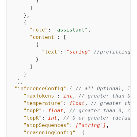
        }

      ]

    },

{
"role"
: 
"assistant"
,

"content"
: [

{
"text"
: 
"string"
//prefilling a
        }

      ]

    }

  ],

"inferenceConfig"
:
{
// all Optional, Inv
"maxTokens"
: 
int
, 
// greater than 0, 
"temperature"
: 
float
, 
// greater than
"topP"
: 
float
, 
// greater than 0, equ
"topK"
: 
int
, 
// 0 or greater (default
"stopSequences"
: 
[
"string"
]
,

"reasoningConfig"
: 
{