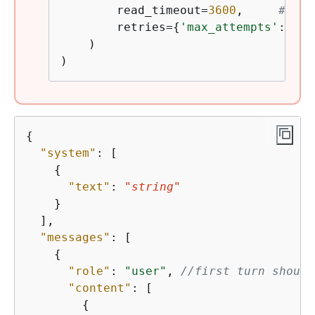
        read_timeout=
3600
,     
# 60 
        retries=
{
'max_attempts'
: 
1
}

    )

)
{
"system"
: [

{
"text"
: 
"string"
    }

  ],

"messages"
: [

{
"role"
: 
"user"
, 
//first turn should
"content"
: [

{