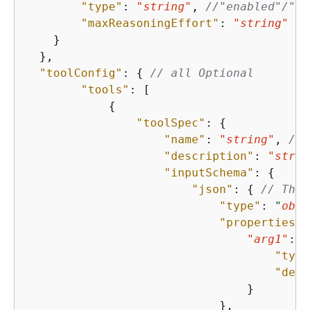
"type"
: 
"string"
, 
//"enabled"/"di
"maxReasoningEffort"
: 
"string"
//
    }

  },

"toolConfig"
: 
{
// all Optional
"tools"
: [

{
"toolSpec"
: 
{
"name"
: 
"string"
, 
//m
"description"
: 
"strin
"inputSchema"
: 
{
"json"
: 
{
// The 
"type"
: 
"
obje
"properties"
:
"arg1"
: 
{
"type
"desc
                                }

                            },
