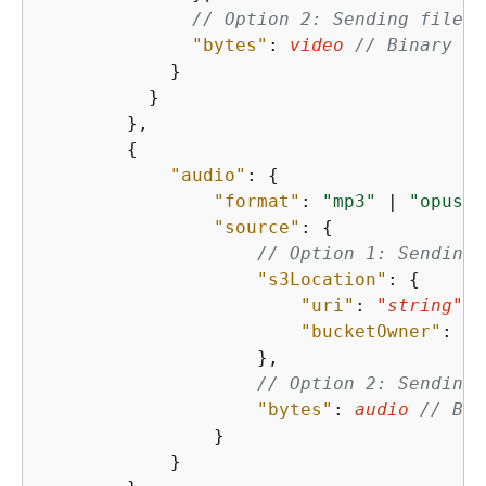
// Option 2: Sending file b
"bytes"
: 
video
// Binary ar
            }

          }

        },

{
"audio"
: 
{
"format"
: 
"mp3"
 | 
"opus"
 
"source"
: 
{
// Option 1: Sending 
"s3Location"
: 
{
"uri"
: 
"string"
, 
"bucketOwner"
: 
"s
                    },

// Option 2: Sending 
"bytes"
: 
audio
// Bin
                }

            }
