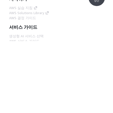
상단
AWS 실습 지침
AWS Solutions Library
AWS 결정 가이드
서비스 가이드
생성형 AI 서비스 선택
AWS 서비스 가이드
GitHub의 AWS CLI 지침
개발자 도구
AWS 코드 예시 라이브러리
AWS CLI
AWS Builder 센터
AWS 개발자 도구 블로그
유용한 링크
AWS 문서 MCP 서버 다운로드
AWS Console에 로그인
AWS re:Post