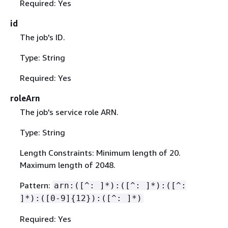
Required: Yes
id
The job's ID.
Type: String
Required: Yes
roleArn
The job's service role ARN.
Type: String
Length Constraints: Minimum length of 20.
Maximum length of 2048.
Pattern:
arn:([^: ]*):([^: ]*):([^:
]*):([0-9]
{
12}):([^: ]*)
Required: Yes