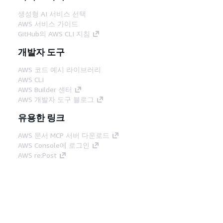
생성형 AI 서비스 선택
AWS 서비스 가이드
GitHub의 AWS CLI 지침
개발자 도구
AWS 코드 예시 라이브러리
AWS CLI
AWS Builder 센터
AWS 개발자 도구 블로그
유용한 링크
AWS 문서 MCP 서버 다운로드
AWS Console에 로그인
AWS re:Post
프라이버시
사이트 이용 약관
쿠키 기본 설
정
© 2026, Amazon Web Services, Inc. 또는 계열
사. All rights reserved.
한국어