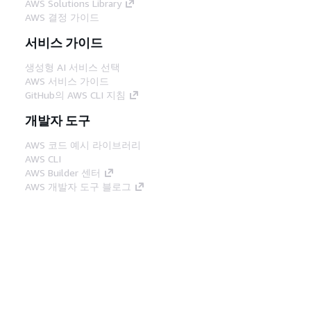
AWS Solutions Library
AWS 결정 가이드
서비스 가이드
생성형 AI 서비스 선택
AWS 서비스 가이드
GitHub의 AWS CLI 지침
개발자 도구
AWS 코드 예시 라이브러리
AWS CLI
AWS Builder 센터
AWS 개발자 도구 블로그
유용한 링크
AWS 문서 MCP 서버 다운로드
AWS Console에 로그인
AWS re:Post
프라이버시
사이트 이용 약관
쿠키 기본 설