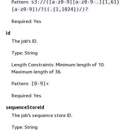
Pattern:
s3://([a-z0-9][a-z0-9-.]
{
1,61}
[a-z0-9])/?((.
{
1,1024})/)?
Required: Yes
id
The job's ID.
Type: String
Length Constraints: Minimum length of 10.
Maximum length of 36.
Pattern:
[0-9]+
Required: Yes
sequenceStoreId
The job's sequence store ID.
Type: String