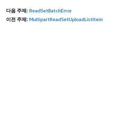
다음 주제:
ReadSetBatchError
이전 주제:
MultipartReadSetUploadListItem