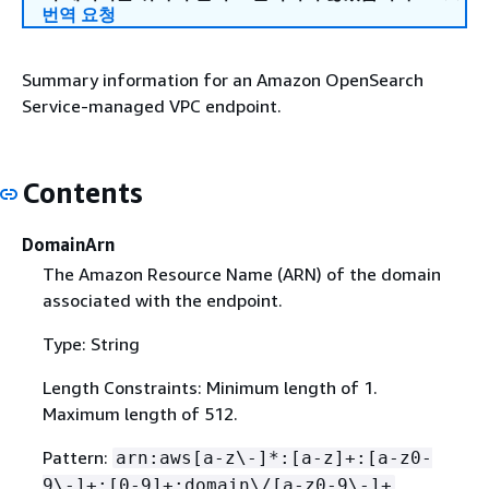
번역 요청
Summary information for an Amazon OpenSearch
Service-managed VPC endpoint.
Contents
DomainArn
The Amazon Resource Name (ARN) of the domain
associated with the endpoint.
Type: String
Length Constraints: Minimum length of 1.
Maximum length of 512.
Pattern:
arn:aws[a-z\-]*:[a-z]+:[a-z0-
9\-]+:[0-9]+:domain\/[a-z0-9\-]+