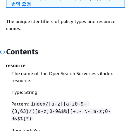
번역 요청
The unique identifiers of policy types and resource
names.
Contents
resource
The name of the OpenSearch Serverless ilndex
resource.
Type: String
Pattern:
index/[a-z][a-z0-9-]
{
3,63}/([a-z;0-9&$%][+.~=\-_a-z;0-
9&$%]*)
Required: Yes