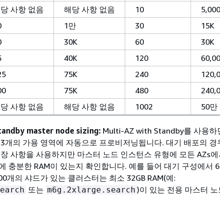
당 사항 없음
해당 사항 없음
10
5,00
0
1만
30
15K
0
30K
60
30K
5
40K
120
60,0
25
75K
240
120,
00
75K
480
240,
당 사항 없음
해당 사항 없음
1002
50만
tandby master node sizing:
Multi-AZ with Standby를 사용
 3개의 가용 영역에 자동으로 프로비저닝됩니다. 대기 배포의 경
권장 사항을 사용하지만 마스터 노드 인스턴스 유형에 모든 AZs에
에 충분한 RAM이 있는지 확인합니다. 예를 들어 대기 구성에서 6
000개의 샤드가 있는 클러스터는 최소 32GB RAM(예:
또는
)이 있는 전용 마스터 
earch
m6g.2xlarge.search