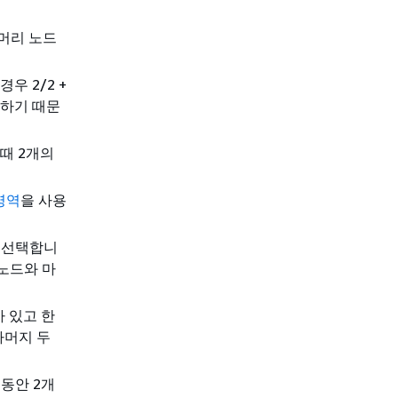
이머리 노드
우 2/2 +
재하기 때문
때 2개의
영역
을 사용
를 선택합니
노드와 마
 있고 한
나머지 두
동안 2개