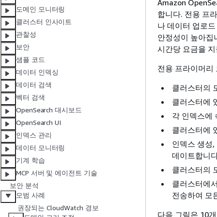
Amazon OpenSe
도메인 모니터링
합니다. 전용 프
클러스터 인사이트
나 데이터 업로드
관찰성
안정성이 높아집니
보안
시간당 요금을 지
샘플 코드
전용 프라이머리 
데이터 인덱싱
데이터 검색
클러스터의 
벡터 검색
클러스터에 있
OpenSearch 대시보드
각 인덱스에 
OpenSearch UI
클러스터에 있
인덱스 관리
인덱스 생성,
데이터 모니터링
데이트합니다
기계 학습
클러스터의 모
MCP 서버 및 에이전트 기술
클러스터에서
보안 분석
전송하여 모
모범 사례
권장되는 CloudWatch 경보
다음 그림은 10개