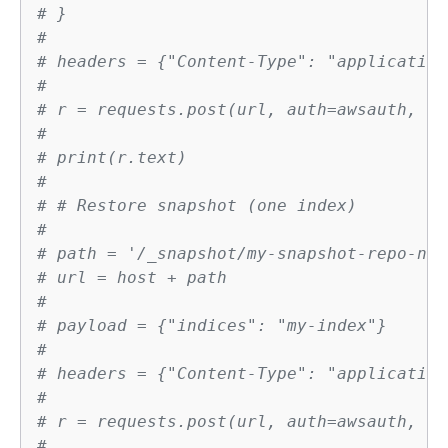
# }
#
# headers = 
{
"Content-Type": "application
#
# r = requests.post(url, auth=awsauth, js
#
# print(r.text)
# 
# # Restore snapshot (one index)
#
# path = '/_snapshot/my-snapshot-repo-nam
# url = host + path
#
# payload = 
{
"indices": "my-index"}
#
# headers = 
{
"Content-Type": "application
#
# r = requests.post(url, auth=awsauth, js
#