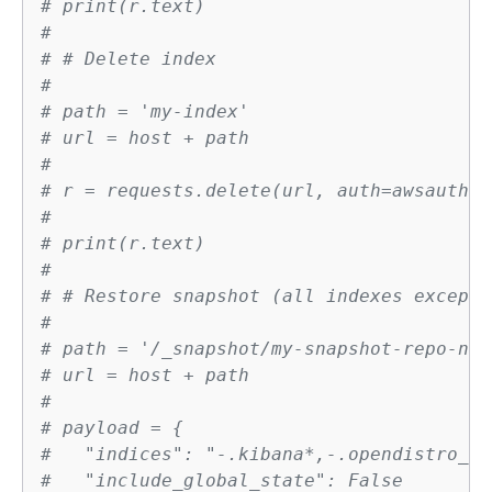
# print(r.text)
#
# # Delete index
#
# path = 'my-index'
# url = host + path
#
# r = requests.delete(url, auth=awsauth)
#
# print(r.text)
#
# # Restore snapshot (all indexes except 
#
# path = '/_snapshot/my-snapshot-repo-nam
# url = host + path
#
# payload = 
{
#   "indices": "-.kibana*,-.opendistro_se
#   "include_global_state": False