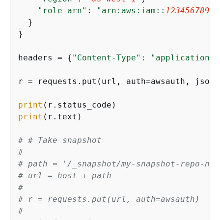
"role_arn"
: 
"arn:aws:iam::
12345678901
  }

}

headers = 
{
"Content-Type"
: 
"application/j
r = requests.put(url, auth=awsauth, json=
print
print
(r.text)

# # Take snapshot
#
# path = '/_snapshot/my-snapshot-repo-nam
# url = host + path
#
# r = requests.put(url, auth=awsauth)
#