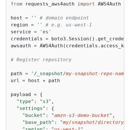
from
 requests_aws4auth 
import
 AWS4Auth

host = 
''
# domain endpoint
region = 
''
# e.g. us-west-1
service = 
'es'
credentials = boto3.Session().get_credent
awsauth = AWS4Auth(credentials.access_key
# Register repository
path = 
'/_snapshot/
my-snapshot-repo-name
'
url = host + path

payload = 
{
"type"
: 
"s3"
,

"settings"
: 
{
"bucket"
: 
"
amzn-s3-demo-bucket
"
,

"base_path"
: 
"
my/snapshot/directory
"
,

"region"
: 
"
us-west-1
"
,
