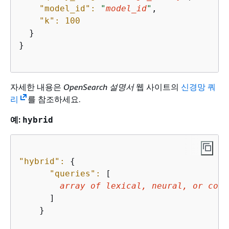
"model_id":
"
model_id
"
,

"k":
100
  }

}

자세한 내용은
OpenSearch 설명서
웹 사이트의
신경망 쿼
리
를 참조하세요.
예:
hybrid
"hybrid":
{
"queries":
 [

array
of
lexical
, 
neural
, 
or
comb
      ]

    } 
