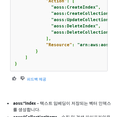
"Action"
: [

"aoss:CreateIndex"
,

"aoss:CreateCollection"
,

"aoss:UpdateCollection"
,

"aoss:DeleteIndex"
,

"aoss:DeleteCollection"
            ],

"Resource"
: 
"arn:aws:aoss:
u
        }

    ]

}
피드백 제공
aoss:*Index
– 텍스트 임베딩이 저장되는 벡터 인덱스
를 생성합니다.