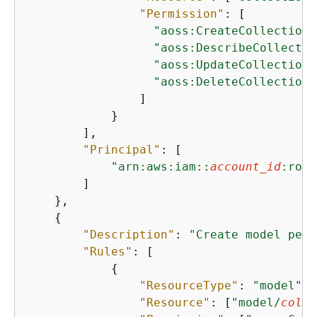
"Permission"
: [

"aoss:CreateCollectionI
"aoss:DescribeCollectio
"aoss:UpdateCollectionI
"aoss:DeleteCollectionI
                ]

            }

        ],

"Principal"
: [

"arn:aws:iam::
account_id
:role
        ]

    },

{
"Description"
: 
"Create model perm
"Rules"
: [

{
"ResourceType"
: 
"model"
,

"Resource"
: [
"model/
colle