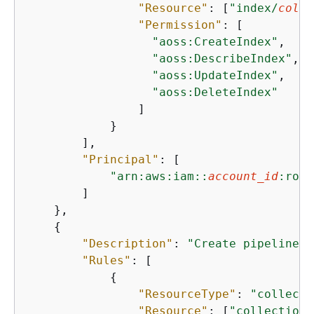
"Resource"
: [
"index/
colle
"Permission"
: [

"aoss:CreateIndex"
, 

"aoss:DescribeIndex"
,

"aoss:UpdateIndex"
,

"aoss:DeleteIndex"
                ]

            }

        ],

"Principal"
: [

"arn:aws:iam::
account_id
:role
        ]

    },

{
"Description"
: 
"Create pipeline p
"Rules"
: [

{
"ResourceType"
: 
"collecti
"Resource"
: [
"collection/