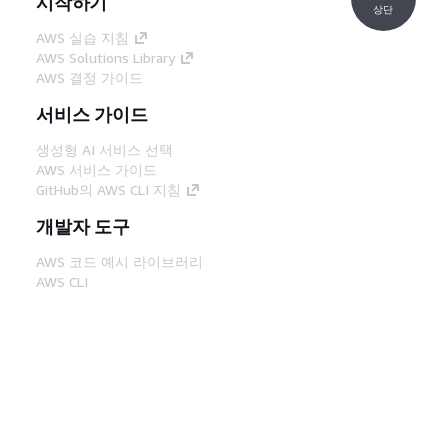
시작하기
상단
AWS 실습 지침
AWS Solutions Library
AWS 결정 가이드
서비스 가이드
생성형 AI 서비스 선택
AWS 서비스 가이드
GitHub의 AWS CLI 지침
개발자 도구
AWS 코드 예시 라이브러리
AWS CLI
AWS Builder 센터
AWS 개발자 도구 블로그
유용한 링크
AWS 문서 MCP 서버 다운로드
AWS Console에 로그인
AWS re:Post