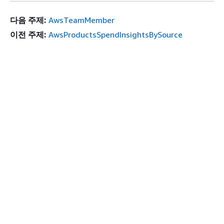
다음 주제:
AwsTeamMember
이전 주제:
AwsProductsSpendInsightsBySource