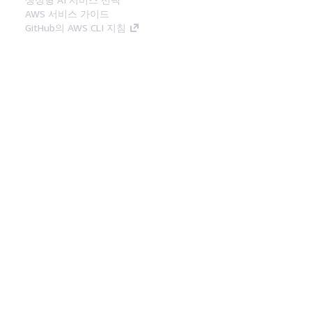
AWS 서비스 가이드
GitHub의 AWS CLI 지침
개발자 도구
AWS 코드 예시 라이브러리
AWS CLI
AWS Builder 센터
AWS 개발자 도구 블로그
유용한 링크
AWS 문서 MCP 서버 다운로드
AWS Console에 로그인
AWS re:Post
프라이버시
사이트 이용 약관
쿠키 기본 설
정
© 2026, Amazon Web Services, Inc. 또는 계열
사. All rights reserved.
한국어