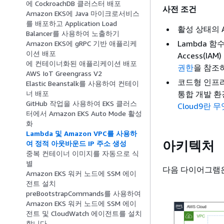
에 CockroachDB 클러스터 배포
사전 조건
Amazon EKS에 Java 마이크로서비스
를 배포하고 Application Load
활성 상태의 
Balancer를 사용하여 노출하기
Lambda 함
Amazon EKS에 gRPC 기반 애플리케
이션 배포
Access(I
에 컨테이너화된 애플리케이션 배포
권한
을 참조
AWS IoT Greengrass V2
코드형 인프라
Elastic Beanstalk를 사용하여 컨테이
통합 개발 환경
너 배포
GitHub 작업을 사용하여 EKS 클러스
Cloud9란 
터에서 Amazon EKS Auto Mode 활성
화
Lambda 및 Amazon VPC를 사용하
아키텍처
여 정적 아웃바운드 IP 주소 생성
중복 컨테이너 이미지를 자동으로 식
별
다음 다이어그램은
Amazon EKS 워커 노드에 SSM 에이
전트 설치
preBootstrapCommands를 사용하여
Amazon EKS 워커 노드에 SSM 에이
전트 및 CloudWatch 에이전트를 설치
합니다