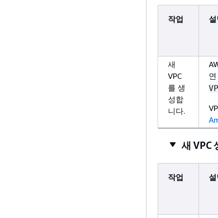
작업
설
새
A
VPC
연
를 생
V
성합
V
니다.
A
새 VPC
작업
설