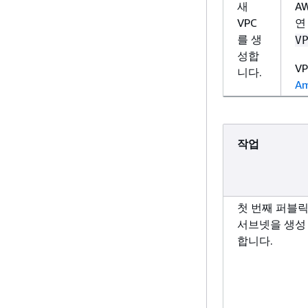
새
A
VPC
연
를 생
V
성합
V
니다.
A
작업
첫 번째 퍼블
서브넷을 생성
합니다.