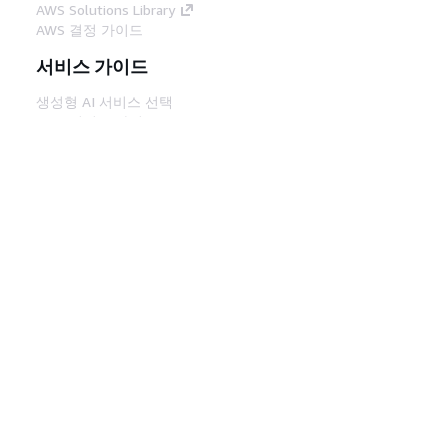
AWS Solutions Library
AWS 결정 가이드
서비스 가이드
생성형 AI 서비스 선택
AWS 서비스 가이드
GitHub의 AWS CLI 지침
개발자 도구
AWS 코드 예시 라이브러리
AWS CLI
AWS Builder 센터
AWS 개발자 도구 블로그
유용한 링크
AWS 문서 MCP 서버 다운로드
AWS Console에 로그인
AWS re:Post
프라이버시
사이트 이용 약관
쿠키 기본 설