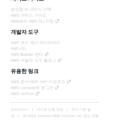
생성형 AI 서비스 선택
AWS 서비스 가이드
GitHub의 AWS CLI 지침
개발자 도구
AWS 코드 예시 라이브러리
AWS CLI
AWS Builder 센터
AWS 개발자 도구 블로그
유용한 링크
AWS 문서 MCP 서버 다운로드
AWS Console에 로그인
AWS re:Post
프라이버시
사이트 이용 약관
쿠키 기본 설
정
© 2026, Amazon Web Services, Inc. 또는 계열
사. All rights reserved.
한국어