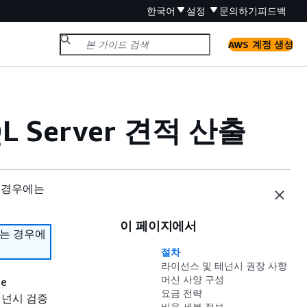
한국어
설정
문의하기
피드백
AWS 계정 생성
QL Server 견적 산출
 경우에는
이 페이지에서
하는 경우에
절차
라이선스 및 테넌시 권장 사항
머신 사양 구성
te
요금 전략
S 테넌시 검증
비용 세부 정보