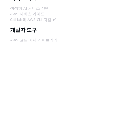
생성형 AI 서비스 선택
AWS 서비스 가이드
GitHub의 AWS CLI 지침
개발자 도구
AWS 코드 예시 라이브러리
AWS CLI
AWS Builder 센터
AWS 개발자 도구 블로그
유용한 링크
AWS 문서 MCP 서버 다운로드
AWS Console에 로그인
AWS re:Post
프라이버시
사이트 이용 약관
쿠키 기본 설
정
© 2026, Amazon Web Services, Inc. 또는 계열
사. All rights reserved.
한국어