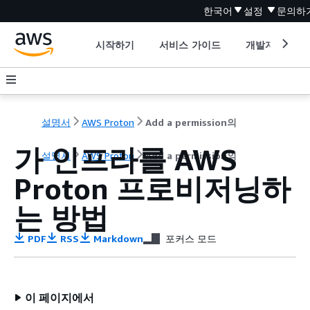
한국어
설정
문의하
시작하기
서비스 가이드
개발자 도구
설명서
AWS Proton
Add a permission의
가 인프라를 AWS
설명서
AWS Proton
Add a permission의
Proton 프로비저닝하
는 방법
PDF
RSS
Markdown
포커스 모드
이 페이지에서