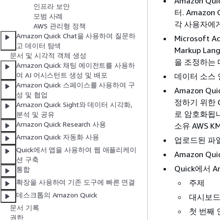
Amazon Q
인프라 보안
터. Amazo
모범 사례
각 사용자에
AWS 관리형 정책
Amazon Quick Chat을 사용하여 질문하
Microsoft 
고 데이터 탐색
Markup La
문서 및 시각적 객체 생성
을 조정하는 
Amazon Quick 채팅 에이전트를 사용하
여 AI 어시스턴트 생성 및 배포
데이터 소스 
Amazon Quick 스페이스를 사용하여 구
Amazon Q
성 및 협업
정하기 위한 O
Amazon Quick Sight와 데이터 시각화,
로 암호화됩니다
분석 및 공유
Amazon Quick Research 사용
소유 AWS 
Amazon Quick 자동화 사용
업로드된 파일
Quick에서 앱을 사용하여 웹 애플리케이
Amazon Q
션 구축
Quick에서
통합
주제
확장을 사용하여 기존 도구에 빠른 연결
데스크톱의 Amazon Quick
대시보드
문서 기록
첫 번째 
권한