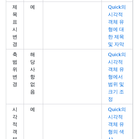
제
예
Quick의
목
시각적
표
객체 유
시
형에 대
변
한 제목
경
및 자막
축
해
Quick의
범
당
시각적
위
사
객체 유
변
항
형에서
경
없
범위 및
음
크기 조
정
시
예
Quick의
각
시각적
적
객체 유
객
형의 색
체
상