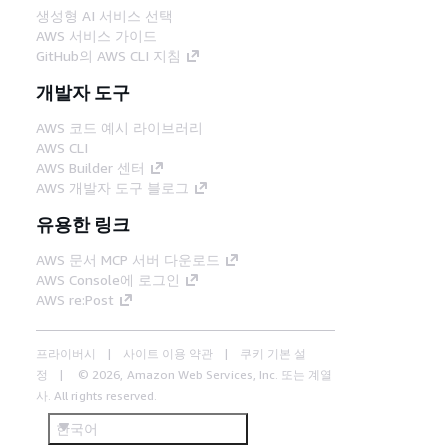
생성형 AI 서비스 선택
AWS 서비스 가이드
GitHub의 AWS CLI 지침
개발자 도구
AWS 코드 예시 라이브러리
AWS CLI
AWS Builder 센터
AWS 개발자 도구 블로그
유용한 링크
AWS 문서 MCP 서버 다운로드
AWS Console에 로그인
AWS re:Post
프라이버시
사이트 이용 약관
쿠키 기본 설
정
© 2026, Amazon Web Services, Inc. 또는 계열
사. All rights reserved.
한국어