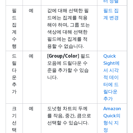
터 정렬
필
예
값에 대해 선택한 필
필드 집
드
드에는 집계를 적용
계 변경
집
해야 하며, 그룹 또는
계
색상에 대해 선택한
수
필드에는 집계를 적
행
용할 수 없습니다.
드
예
[
Group/Color
] 필드
Quick
릴
모음에 드릴다운 수
Sight에
다
준을 추가할 수 있습
서 시각
운
니다.
적 데이
추
터에 드
가
릴다운
추가
크
예
도넛형 차트의 두께
Amazon
기
를 작음, 중간, 큼으로
Quick의
선
선택할 수 있습니다.
형식 지
택
정