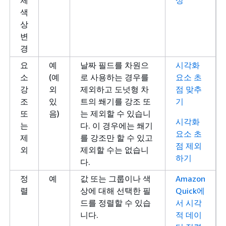
색
상
변
경
요
예
날짜 필드를 차원으
시각화
소
(예
로 사용하는 경우를
요소 초
강
외
제외하고 도넛형 차
점 맞추
조
있
트의 쐐기를 강조 또
기
또
음)
는 제외할 수 있습니
시각화
는
다. 이 경우에는 쐐기
요소 초
제
를 강조만 할 수 있고
점 제외
외
제외할 수는 없습니
하기
다.
정
예
값 또는 그룹이나 색
Amazon
렬
상에 대해 선택한 필
Quick에
드를 정렬할 수 있습
서 시각
니다.
적 데이