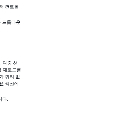
필터 컨트롤
는 드롭다운
 다중 선
적 재로드를
가 쿼리 없
션
섹션에
니다.