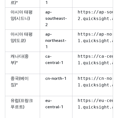
르)*
1
아시아 태평
ap-
https://ap-sout
양(시드니)
southeast-
2.quicksight.aw
2
아시아 태평
ap-
https://ap-nort
양(도쿄)
northeast-
1.quicksight.aw
1
캐나다(중
ca-
https://ca-cent
부)*
central-1
1.quicksight.aw
중국(베이
cn-north-1
https://cn-nort
징)*
1.quicksight.am
유럽(프랑크
eu-
https://eu-cent
푸르트)
central-1
1.quicksight.aw