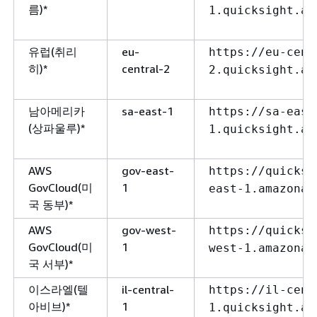
름)*
1.quicksight.aw
유럽(취리
eu-
https://eu-cent
히)*
central-2
2.quicksight.aw
남아메리카
sa-east-1
https://sa-east
(상파울루)*
1.quicksight.aw
AWS
gov-east-
https://quicksi
GovCloud(미
1
east-1.amazonaw
국 동부)*
AWS
gov-west-
https://quicksi
GovCloud(미
1
west-1.amazonaw
국 서부)*
이스라엘(텔
il-central-
https://il-cent
아비브)*
1
1.quicksight.aw