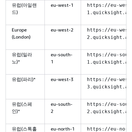
유럽(아일랜
eu-west-1
https://eu-west
드)
1.quicksight.aw
Europe
eu-west-2
https://eu-west
(London)
2.quicksight.aw
유럽(밀라
eu-south-
https://eu-sout
노)*
1
1.quicksight.aw
유럽(파리)*
eu-west-3
https://eu-west
3.quicksight.aw
유럽(스페
eu-south-
https://eu-sout
인)*
2
2.quicksight.aw
유럽(스톡홀
eu-north-1
https://eu-nort