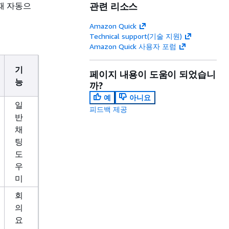
때 자동으
관련 리소스
Amazon Quick
Technical support(기술 지원)
Amazon Quick 사용자 포럼
기
페이지 내용이 도움이 되었습니
능
까?
예
아니요
일
피드백 제공
반
채
팅
도
우
미
회
의
요