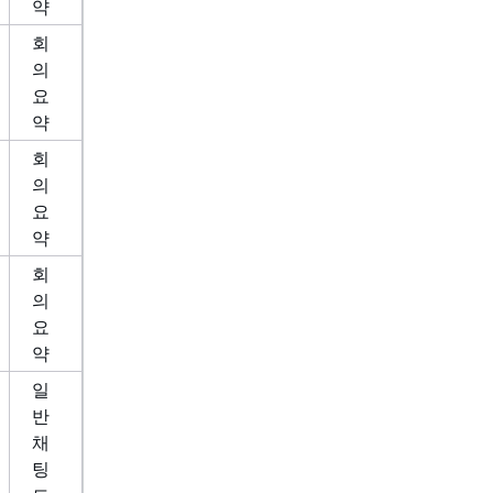
약
회
의
요
약
회
의
요
약
회
의
요
약
일
반
채
팅