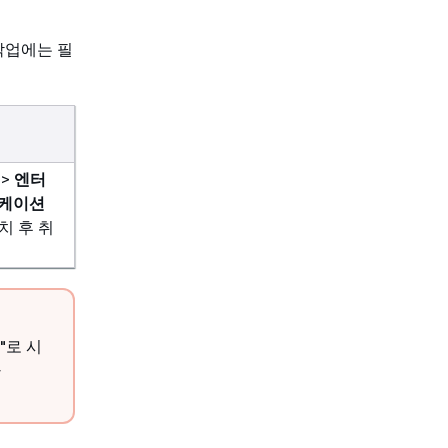
작업에는 필
업
 >
엔터
리케이션
치 후 취
"로 시
다