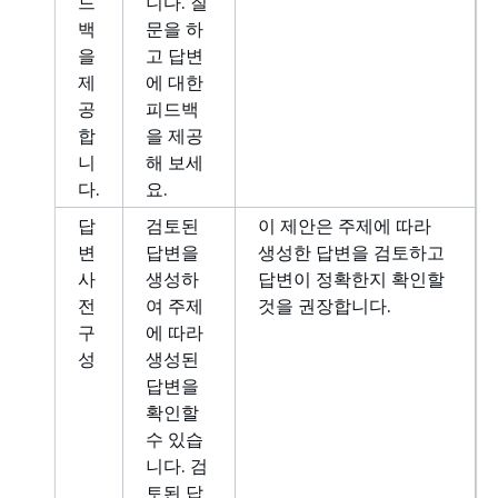
드
니다. 질
백
문을 하
을
고 답변
제
에 대한
공
피드백
합
을 제공
니
해 보세
다.
요.
답
검토된
이 제안은 주제에 따라
변
답변을
생성한 답변을 검토하고
사
생성하
답변이 정확한지 확인할
전
여 주제
것을 권장합니다.
구
에 따라
성
생성된
답변을
확인할
수 있습
니다. 검
토된 답