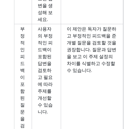
변을 생
성해 보
세요.
부
사용자
이 제안은 독자가 질문하
정
의 부정
고 부정적인 피드백을 준
적
적인 피
개별 질문을 검토할 것을
인
드백이
권장합니다. 질문과 답변
피
포함된
을 보고 이 주제 설정의
드
답변을
차이를 식별하고 수정할
백
검토하
수 있습니다.
이
고 필요
포
에 따라
함
주제를
된
개선할
질
수 있습
문
니다.
을
검