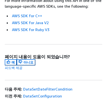
For more information about using this API in one of the
language-specific AWS SDKs, see the following:
AWS SDK for C++
AWS SDK for Java V2
AWS SDK for Ruby V3
페이지 내용이 도움이 되었습니까?
예
아니요
피드백 제공
다음 주제:
DataSetDateFilterCondition
이전 주제:
DataSetConfiguration