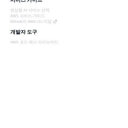
생성형 AI 서비스 선택
AWS 서비스 가이드
GitHub의 AWS CLI 지침
개발자 도구
AWS 코드 예시 라이브러리
AWS CLI
AWS Builder 센터
AWS 개발자 도구 블로그
유용한 링크
AWS 문서 MCP 서버 다운로드
AWS Console에 로그인
AWS re:Post
프라이버시
사이트 이용 약관
쿠키 기본 설
정
© 2026, Amazon Web Services, Inc. 또는 계열
사. All rights reserved.
한국어