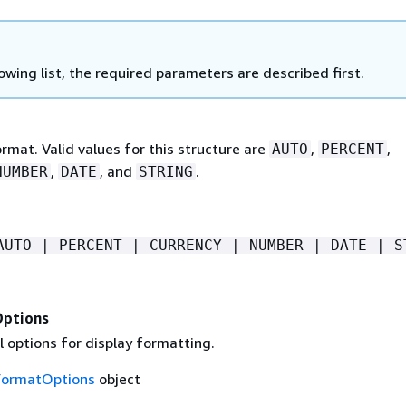
lowing list, the required parameters are described first.
rmat. Valid values for this structure are
,
,
AUTO
PERCENT
,
, and
.
NUMBER
DATE
STRING
AUTO | PERCENT | CURRENCY | NUMBER | DATE | S
Options
 options for display formatting.
FormatOptions
object