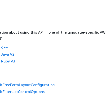
tion about using this API in one of the language-specific A
g:
 C++
 Java V2
 Ruby V3
ltFreeFormLayoutConfiguration
tFilterListControlOptions