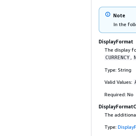
Note
In the fol
DisplayFormat
The display fo
,
CURRENCY
Type: String
Valid Values:
Required: No
DisplayFormat
The additional
Type:
Display