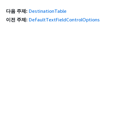
다음 주제:
DestinationTable
이전 주제:
DefaultTextFieldControlOptions