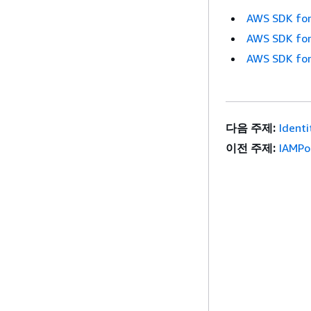
AWS SDK for
AWS SDK for
AWS SDK for
다음 주제:
Identi
이전 주제:
IAMPo