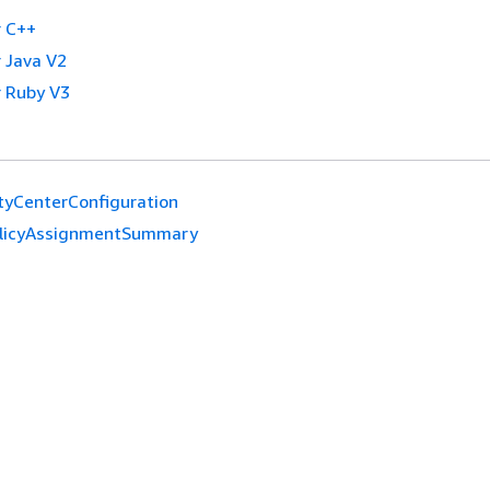
 C++
 Java V2
 Ruby V3
tyCenterConfiguration
licyAssignmentSummary