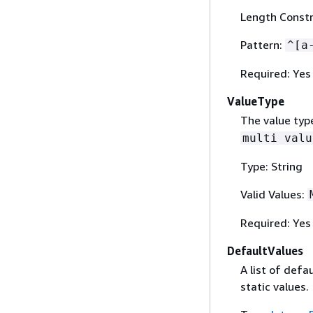
Length Constr
Pattern:
^[a
Required: Yes
ValueType
The value typ
multi valu
Type: String
Valid Values:
Required: Yes
DefaultValues
A list of defa
static values.