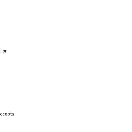
or
e
accepts