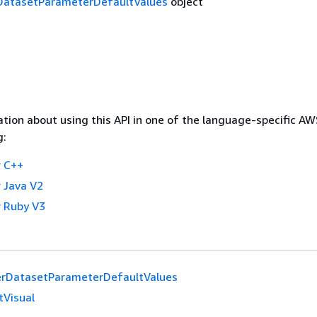
DatasetParameterDefaultValues
object
tion about using this API in one of the language-specific A
g:
 C++
 Java V2
 Ruby V3
erDatasetParameterDefaultValues
tVisual