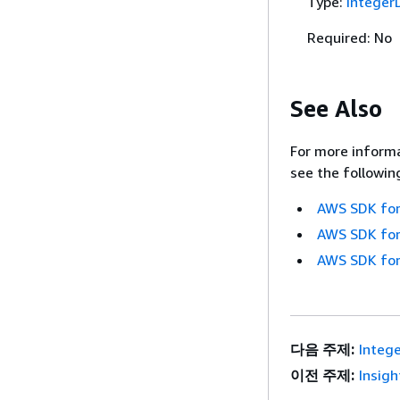
Type:
Integer
Required: No
See Also
For more informa
see the followin
AWS SDK for
AWS SDK for
AWS SDK for
다음 주제:
Integ
이전 주제:
Insigh