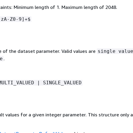
aints: Minimum length of 1. Maximum length of 2048.
-zA-Z0-9]+$
e of the dataset parameter. Valid values are
single valu
.
e
MULTI_VALUED | SINGLE_VALUED
ult values for a given integer parameter. This structure only 