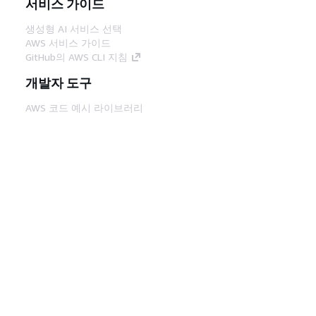
서비스 가이드
생성형 AI 서비스 선택
AWS 서비스 가이드
GitHub의 AWS CLI 지침
개발자 도구
AWS 코드 예시 라이브러리
AWS CLI
AWS Builder 센터
AWS 개발자 도구 블로그
유용한 링크
AWS 문서 MCP 서버 다운로드
AWS Console에 로그인
AWS re:Post
프라이버시
사이트 이용 약관
쿠키 기본 설
정
© 2026, Amazon Web Services, Inc. 또는 계열
사. All rights reserved.