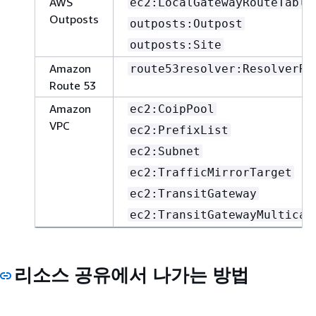
AWS
ec2:LocalGatewayRouteTable
Outposts
outposts:Outpost
outposts:Site
Amazon
route53resolver:ResolverRu
Route 53
Amazon
ec2:CoipPool
VPC
ec2:PrefixList
ec2:Subnet
ec2:TrafficMirrorTarget
ec2:TransitGateway
ec2:TransitGatewayMulticas
리소스 공유에서 나가는 방법