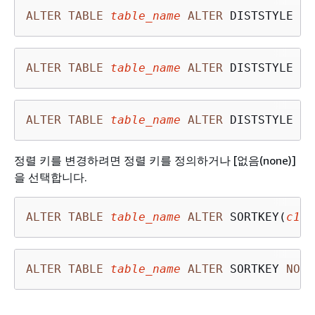
ALTER
TABLE
table_name
ALTER
 DISTSTYLE EV
ALTER
TABLE
table_name
ALTER
 DISTSTYLE 
AL
ALTER
TABLE
table_name
ALTER
 DISTSTYLE KE
정렬 키를 변경하려면 정렬 키를 정의하거나 [없음(none)]
을 선택합니다.
ALTER
TABLE
table_name
ALTER
 SORTKEY(
c1, 
ALTER
TABLE
table_name
ALTER
 SORTKEY 
NONE