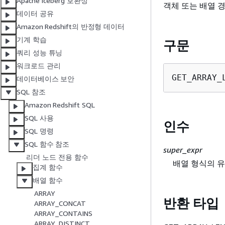
Apache Iceberg 호환성
객체 또는 배열 경
데이터 공유
Amazon Redshift의 반정형 데이터
기계 학습
구문
쿼리 성능 튜닝
워크로드 관리
GET_ARRAY_
데이터베이스 보안
SQL 참조
Amazon Redshift SQL
SQL 사용
인수
SQL 명령
SQL 함수 참조
super_expr
리더 노드 전용 함수
배열 형식의 유
집계 함수
배열 함수
ARRAY
반환 타입
ARRAY_CONCAT
ARRAY_CONTAINS
ARRAY_DISTINCT