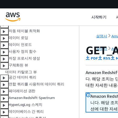
소개
모범 사례
시작하기
자습서
자동 데이터베이스 최적화
자동 테이블 최적화
설명서
Ama
데이터 로딩
데이터 언로드
GET_
설명서
Ama
사용자 정의 함수
PDF
RSS
M
저장 프로시저 생성
구체화된 뷰
데이터 카탈로그 뷰
Amazon Reds
공간 데이터 쿼리
다. 해당 조치는 
연합 쿼리를 사용하여 데이터 쿼리
대한 자세한 내용은
페더레이션 권한
Amazon Red
Amazon Redshift Spectrum
니다. 해당 조
HyperLogLog 스케치
션에 대한 자세
데이터베이스 간 쿼리