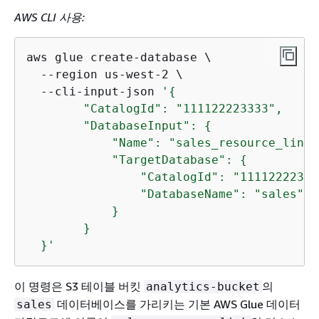
AWS CLI 사용:
aws glue create-database \

  --region us-west-2 \

  --cli-input-json 
'
{
        "CatalogId": "111122223333",

        "DatabaseInput": 
{
            "Name": "sales_resource_link",
            "TargetDatabase": 
{
                "CatalogId": "11112222333
                "DatabaseName": "sales"

            }

        }

  }'
이 명령은 S3 테이블 버킷
의
analytics-bucket
데이터베이스를 가리키는 기본 AWS Glue 데이터
sales