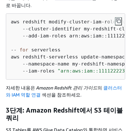
로 바꿉니다.
aws redshift modify-cluster-iam-roles \

    --cluster-identifier my-redshift-clus
    --add-iam-roles arn:aws:iam::11112222
-- 
for
 serverless

aws redshift-serverless update-namespace \
    --namespace-name my-redshift-namespace
    --iam-roles 
"arn:aws:iam::11112222333
자세한 내용은
Amazon Redshift 관리 가이드
의
클러스터
와 IAM 역할 연결
섹션을 참조하세요.
3단계: Amazon Redshift에서 S3 테이블
쿼리
S3 Tables를 AWS Glue Data Catalog와 통합하면 서비스