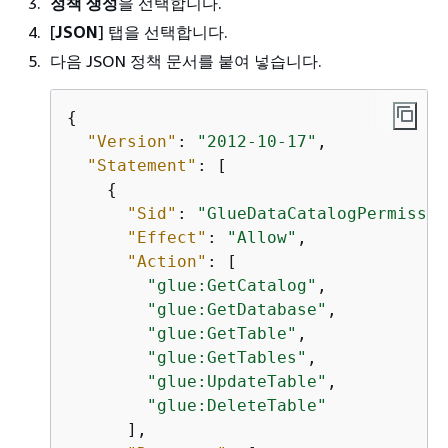
정책 생성
을 선택합니다.
[
JSON
] 탭을 선택합니다.
다음 JSON 정책 문서를 붙여 넣습니다.
{
"Version"
: 
"2012-10-17"
,

"Statement"
: [

{
"Sid"
: 
"GlueDataCatalogPermissio
"Effect"
: 
"Allow"
,

"Action"
: [

"glue:GetCatalog"
,

"glue:GetDatabase"
,

"glue:GetTable"
,

"glue:GetTables"
,

"glue:UpdateTable"
,

"glue:DeleteTable"
      ],
