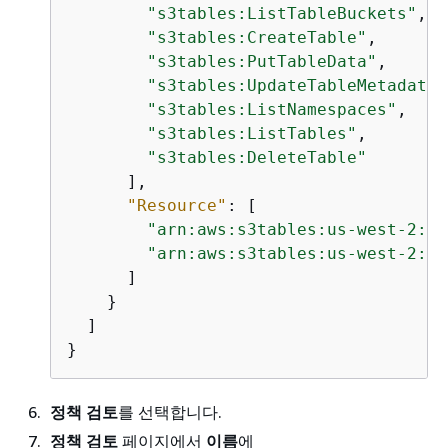
"s3tables:ListTableBuckets"
,

"s3tables:CreateTable"
,

"s3tables:PutTableData"
,

"s3tables:UpdateTableMetadataL
"s3tables:ListNamespaces"
,

"s3tables:ListTables"
,

"s3tables:DeleteTable"
      ],

"Resource"
: [

"arn:aws:s3tables:us-west-2:11
"arn:aws:s3tables:us-west-2:11
      ]

    }

  ]

}
정책 검토
를 선택합니다.
정책 검토
페이지에서
이름
에