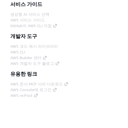
서비스 가이드
생성형 AI 서비스 선택
AWS 서비스 가이드
GitHub의 AWS CLI 지침
개발자 도구
AWS 코드 예시 라이브러리
AWS CLI
AWS Builder 센터
AWS 개발자 도구 블로그
유용한 링크
AWS 문서 MCP 서버 다운로드
AWS Console에 로그인
AWS re:Post
프라이버시
사이트 이용 약관
쿠키 기본 설
정
© 2026, Amazon Web Services, Inc. 또는 계열
사. All rights reserved.