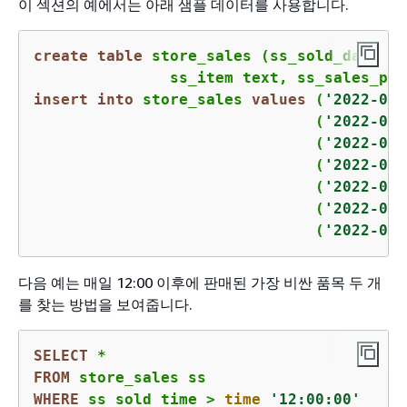
이 섹션의 예에서는 아래 샘플 데이터를 사용합니다.
create
table
 store_sales (ss_sold_date 
da
               ss_item text, ss_sales_pri
insert
into
 store_sales 
values
 (
'2022-01-
                               (
'2022-01-
                               (
'2022-01-
                               (
'2022-01-
                               (
'2022-01-
                               (
'2022-01-
                               (
'2022-01-
다음 예는 매일 12:00 이후에 판매된 가장 비싼 품목 두 개
를 찾는 방법을 보여줍니다.
SELECT
*
FROM
WHERE
 ss_sold_time 
>
time
'12:00:00'