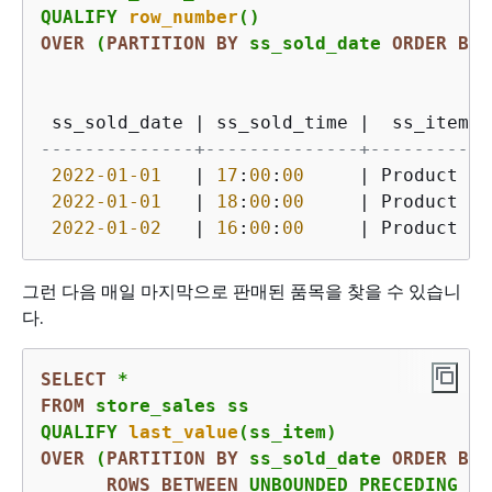
QUALIFY 
row_number
OVER
 (
PARTITION
BY
 ss_sold_date 
ORDER
BY
 
 ss_sold_date 
|
 ss_sold_time 
|
  ss_item  
--------------+--------------+-----------
2022
-01
-01
|
17
:
00
:
00
|
 Product 
4
2022
-01
-01
|
18
:
00
:
00
|
 Product 
5
2022
-01
-02
|
16
:
00
:
00
|
 Product 
7
그런 다음 매일 마지막으로 판매된 품목을 찾을 수 있습니
다.
SELECT
*
FROM
 store_sales ss

QUALIFY 
last_value
OVER
 (
PARTITION
BY
 ss_sold_date 
ORDER
BY
 
ROWS
BETWEEN
 UNBOUNDED PRECEDING 
AN