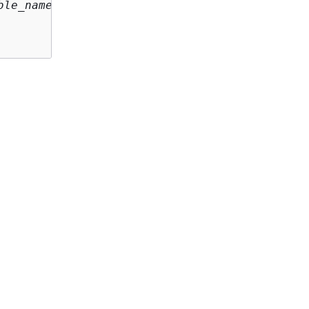
ble_name
 }
