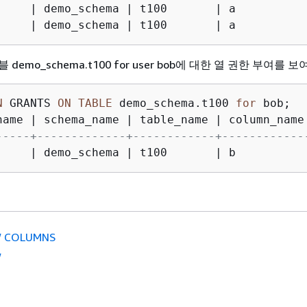
     
|
 demo_schema 
|
 t100       
|
 a          
     
|
 demo_schema 
|
 t100       
|
 a          
demo_schema.t100 for user bob에 대한 열 권한 부여를 
N
 GRANTS 
ON
TABLE
 demo_schema.t100 
for
 bob;

name 
|
 schema_name 
|
 table_name 
|
 column_name
-----+-------------+------------+------------
     
|
 demo_schema 
|
 t100       
|
 b          
 COLUMNS
W