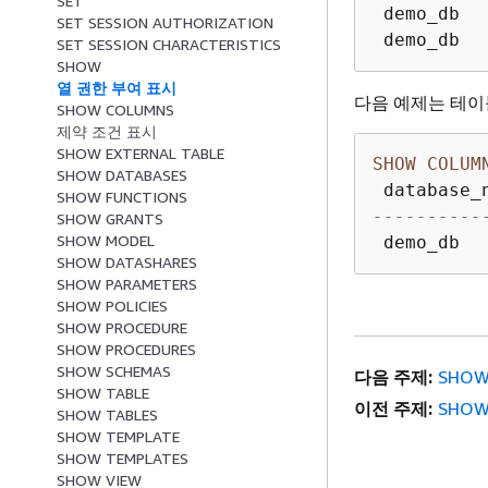
SET
 demo_db  
SET SESSION AUTHORIZATION
 demo_db  
SET SESSION CHARACTERISTICS
SHOW
열 권한 부여 표시
다음 예제는 테이블 
SHOW COLUMNS
제약 조건 표시
SHOW EXTERNAL TABLE
SHOW
COLUM
SHOW DATABASES
 database_
SHOW FUNCTIONS
----------
SHOW GRANTS
SHOW MODEL
 demo_db  
SHOW DATASHARES
SHOW PARAMETERS
SHOW POLICIES
SHOW PROCEDURE
SHOW PROCEDURES
SHOW SCHEMAS
다음 주제:
SHOW
SHOW TABLE
이전 주제:
SHO
SHOW TABLES
SHOW TEMPLATE
SHOW TEMPLATES
SHOW VIEW