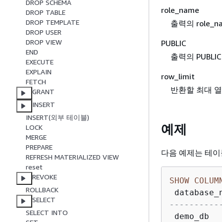
DROP SCHEMA
role_name
DROP TABLE
DROP TEMPLATE
출력의 role_
DROP USER
DROP VIEW
PUBLIC
END
출력의 PUBL
EXECUTE
EXPLAIN
row_limit
FETCH
반환할 최대 열
GRANT
INSERT
INSERT(외부 테이블)
예제
LOCK
MERGE
PREPARE
다음 예제는 테이블 
REFRESH MATERIALIZED VIEW
reset
REVOKE
SHOW
COLUM
ROLLBACK
 database_
SELECT
----------
SELECT INTO
 demo_db  