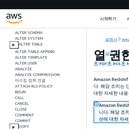
마스킹 정책 변경
ALTER MATERIALIZED VIEW
ALTER RLS POLICY
시작하기
역할 변경
ALTER PROCEDURE
ALTER SCHEMA
ALTER SYSTEM
설명서
Ama
ALTER TABLE
열 권
ALTER TABLE APPEND
설명서
Ama
ALTER TEMPLATE
ALTER USER
PDF
RSS
M
ANALYZE
ANALYZE COMPRESSION
Amazon Reds
마스킹 정책 연결
다. 해당 조치는 
ATTACH RLS POLICY
BEGIN
대한 자세한 내용은
CALL
CANCEL
Amazon Red
CLOSE
니다. 해당 조
COMMENT
션에 대한 자세
COMMIT
COPY