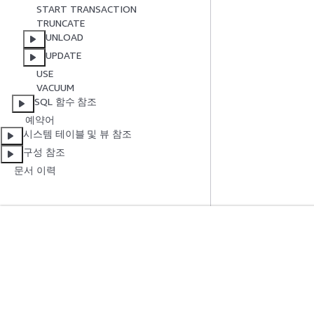
START TRANSACTION
TRUNCATE
UNLOAD
UPDATE
USE
VACUUM
SQL 함수 참조
예약어
시스템 테이블 및 뷰 참조
구성 참조
문서 이력
시작하기
서비스 가이드
AWS 실습 지침
생성형 AI 서비스
AWS Solutions Library
AWS 서비스 가이
AWS 결정 가이드
GitHub의 AWS CL