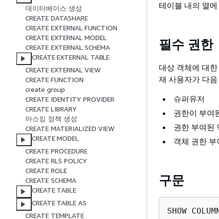
테이블 내의 열에
데이터베이스 생성
CREATE DATASHARE
CREATE EXTERNAL FUNCTION
CREATE EXTERNAL MODEL
필수 권한
CREATE EXTERNAL SCHEMA
CREATE EXTERNAL TABLE
대상 객체에 대한 
CREATE EXTERNAL VIEW
재 사용자가 다음
CREATE FUNCTION
create group
슈퍼유저
CREATE IDENTITY PROVIDER
CREATE LIBRARY
권한이 부여
마스킹 정책 생성
권한 부여된 
CREATE MATERIALIZED VIEW
CREATE MODEL
객체 권한 부
CREATE PROCEDURE
CREATE RLS POLICY
CREATE ROLE
구문
CREATE SCHEMA
CREATE TABLE
CREATE TABLE AS
CREATE TEMPLATE