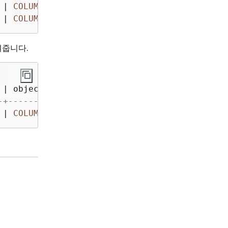
 
|
COLUMN
|
SELECT
|
130
 
|
COLUMN
|
 UPDATE         
|
130
보여줍니다.
 
|
 object_type 
|
 privilege_type 
|
 identity_id
-+-------------+----------------+------------
 
|
COLUMN
|
 UPDATE         
|
135