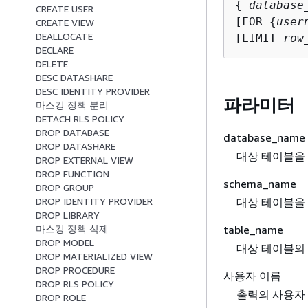
{
database
CREATE USER
[FOR 
{
user
CREATE VIEW
DEALLOCATE
[LIMIT 
row
DECLARE
DELETE
DESC DATASHARE
DESC IDENTITY PROVIDER
파라미터
마스킹 정책 분리
DETACH RLS POLICY
DROP DATABASE
database_name
DROP DATASHARE
대상 테이블을
DROP EXTERNAL VIEW
DROP FUNCTION
schema_name
DROP GROUP
대상 테이블을
DROP IDENTITY PROVIDER
DROP LIBRARY
table_name
마스킹 정책 삭제
DROP MODEL
대상 테이블의
DROP MATERIALIZED VIEW
DROP PROCEDURE
사용자 이름
DROP RLS POLICY
출력의 사용자 
DROP ROLE