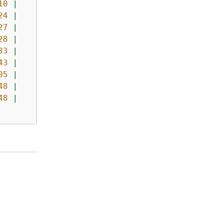
10
|
0
|
0
24
|
0
|
0
27
|
0
|
0
28
|
0
|
0
33
|
0
|
0
43
|
0
|
0
05
|
0
|
0
48
|
0
|
0
48
|
0
|
0