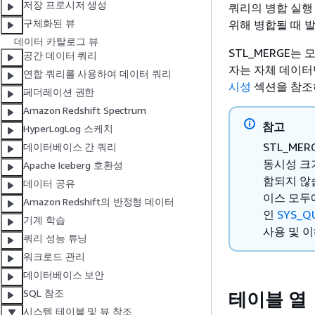
저장 프로시저 생성
쿼리의 병합 실행 
구체화된 뷰
위해 병합될 때 
데이터 카탈로그 뷰
STL_MERGE는
공간 데이터 쿼리
자는 자체 데이터
연합 쿼리를 사용하여 데이터 쿼리
시성
섹션을 참조
페더레이션 권한
Amazon Redshift Spectrum
참고
HyperLogLog 스케치
STL_M
데이터베이스 간 쿼리
동시성 크
Apache Iceberg 호환성
함되지 않
데이터 공유
이스 모두
Amazon Redshift의 반정형 데이터
인
SYS_Q
기계 학습
사용 및 
쿼리 성능 튜닝
워크로드 관리
데이터베이스 보안
SQL 참조
테이블 열
시스템 테이블 및 뷰 참조