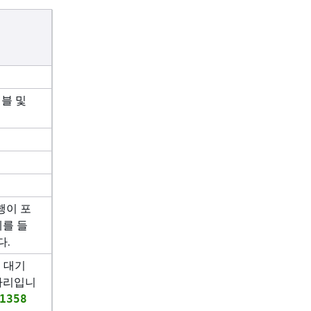
이블 및
행이 포
예를 들
다.
는 대기
자리입니
1358