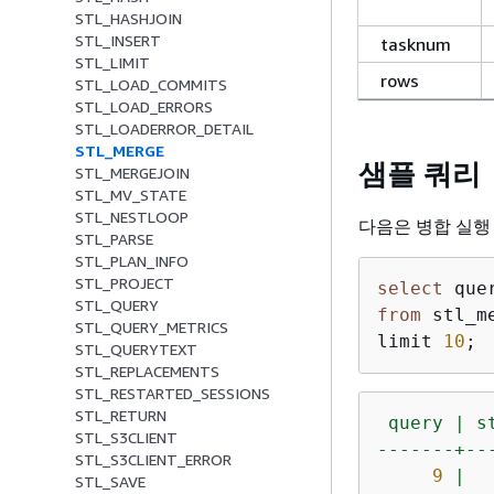
STL_HASHJOIN
STL_INSERT
tasknum
STL_LIMIT
rows
STL_LOAD_COMMITS
STL_LOAD_ERRORS
STL_LOADERROR_DETAIL
STL_MERGE
샘플 쿼리
STL_MERGEJOIN
STL_MV_STATE
STL_NESTLOOP
다음은 병합 실행
STL_PARSE
STL_PLAN_INFO
STL_PROJECT
select
 que
STL_QUERY
from
 stl_me
STL_QUERY_METRICS
limit 
10
; 
STL_QUERYTEXT
STL_REPLACEMENTS
STL_RESTARTED_SESSIONS
STL_RETURN
query
|
s
STL_S3CLIENT
-------+--
STL_S3CLIENT_ERROR
9
|
STL_SAVE