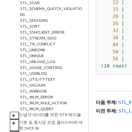
12
|
STL_SCAN
STL_SCHEMA_QUOTA_VIOLATIO
15
|
NS
20
|
STL_SESSIONS
26
|
STL_SORT
32
|
STL_SSHCLIENT_ERROR
38
|
STL_STREAM_SEGS
STL_TR_CONFLICT
44
|
STL_UNDONE
50
|
STL_UNIQUE
56
|
STL_UNLOAD_LOG
(10
rows)
STL_USAGE_CONTROL
STL_USERLOG
STL_UTILITYTEXT
STL_VACUUM
STL_WINDOW
STL_WLM_ERROR
다음 주제:
STL_
STL_WLM_RULE_ACTION
STL_WLM_QUERY
이전 주제:
STL_
스냅샷 데이터를 위한 STV 테이블
기본 및 동시성 조정 클러스터에 대
한 SVCS 뷰