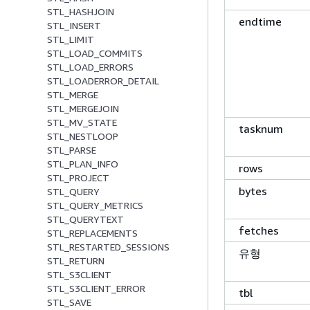
STL_HASHJOIN
endtime
STL_INSERT
STL_LIMIT
STL_LOAD_COMMITS
STL_LOAD_ERRORS
STL_LOADERROR_DETAIL
STL_MERGE
STL_MERGEJOIN
STL_MV_STATE
tasknum
STL_NESTLOOP
STL_PARSE
STL_PLAN_INFO
rows
STL_PROJECT
bytes
STL_QUERY
STL_QUERY_METRICS
STL_QUERYTEXT
fetches
STL_REPLACEMENTS
STL_RESTARTED_SESSIONS
유형
STL_RETURN
STL_S3CLIENT
STL_S3CLIENT_ERROR
tbl
STL_SAVE