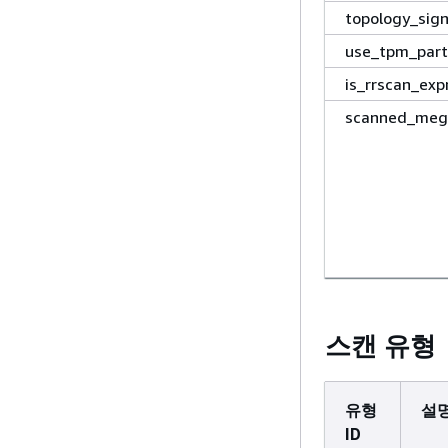
topology_sig
use_tpm_part
is_rrscan_exp
scanned_meg
스캔 유형
유형
설
ID