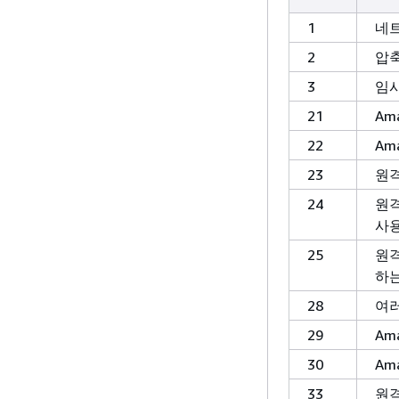
1
네
2
압축
3
임시
21
Am
22
Am
23
원격
24
원격
사
25
원격
하는
28
여러
29
Am
30
Am
33
원격