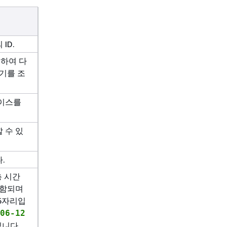
ID.
용하여 다
보기를 조
라이스를
 수 있
.
총 시간
포함되며
6자리입
06-12
입니다.