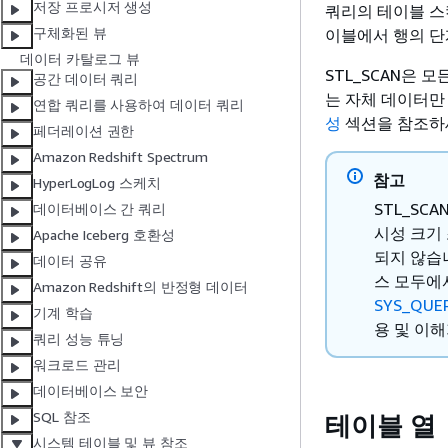
저장 프로시저 생성
쿼리의 테이블 스
구체화된 뷰
이블에서 행의 단
데이터 카탈로그 뷰
STL_SCAN은 
공간 데이터 쿼리
는 자체 데이터만
연합 쿼리를 사용하여 데이터 쿼리
성
섹션을 참조하
페더레이션 권한
Amazon Redshift Spectrum
참고
HyperLogLog 스케치
STL_S
데이터베이스 간 쿼리
시성 크기
Apache Iceberg 호환성
되지 않습
데이터 공유
스 모두에
Amazon Redshift의 반정형 데이터
SYS_QUE
기계 학습
용 및 이
쿼리 성능 튜닝
워크로드 관리
데이터베이스 보안
SQL 참조
테이블 열
시스템 테이블 및 뷰 참조