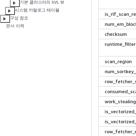
기본 클러스터의 SVL 뷰
시스템 카탈로그 테이블
is_rlf_scan_r
구성 참조
num_em_bloc
문서 이력
checksum
runtime_filter
scan_region
num_sortkey_
row_fetcher_
consumed_sc
work_stealin
is_vectorized
is_vectorized
row_fetcher_