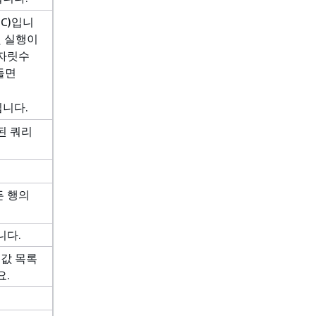
C)입니
및 실행이
 자릿수
들면
입니다.
된 쿼리
든 행의
니다.
 값 목록
요.