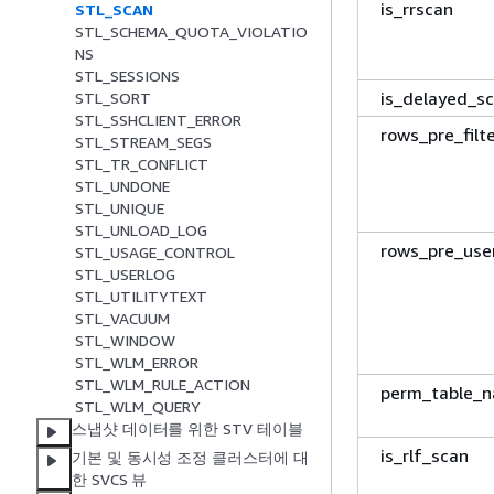
is_rrscan
STL_SCAN
STL_SCHEMA_QUOTA_VIOLATIO
NS
STL_SESSIONS
is_delayed_s
STL_SORT
STL_SSHCLIENT_ERROR
rows_pre_filt
STL_STREAM_SEGS
STL_TR_CONFLICT
STL_UNDONE
STL_UNIQUE
STL_UNLOAD_LOG
rows_pre_user
STL_USAGE_CONTROL
STL_USERLOG
STL_UTILITYTEXT
STL_VACUUM
STL_WINDOW
STL_WLM_ERROR
STL_WLM_RULE_ACTION
perm_table_
STL_WLM_QUERY
스냅샷 데이터를 위한 STV 테이블
is_rlf_scan
기본 및 동시성 조정 클러스터에 대
한 SVCS 뷰