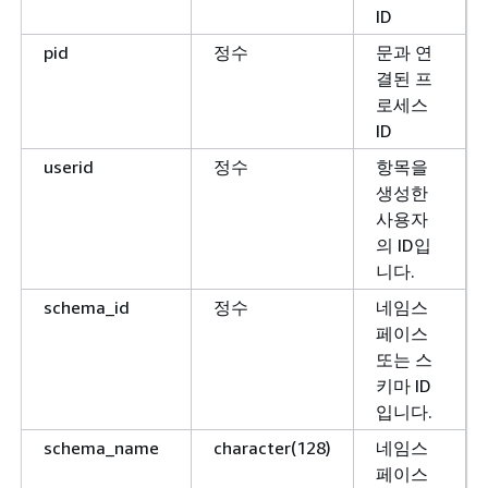
ID
pid
정수
문과 연
결된 프
로세스
ID
userid
정수
항목을
생성한
사용자
의 ID입
니다.
schema_id
정수
네임스
페이스
또는 스
키마 ID
입니다.
schema_name
character(128)
네임스
페이스