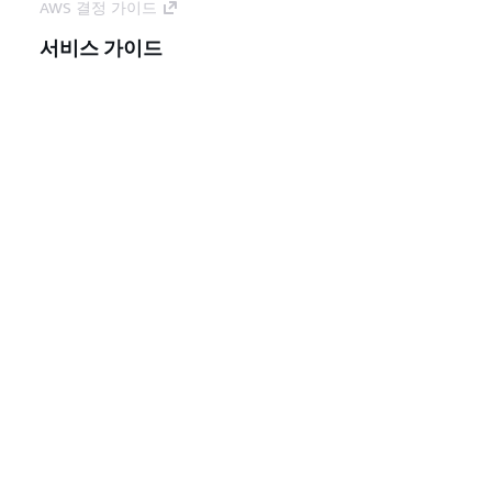
AWS 결정 가이드
서비스 가이드
생성형 AI 서비스 선택
AWS 서비스 가이드
GitHub의 AWS CLI 지침
개발자 도구
AWS 코드 예시 라이브러리
AWS CLI
AWS Builder 센터
AWS 개발자 도구 블로그
유용한 링크
AWS 문서 MCP 서버 다운로드
AWS Console에 로그인
AWS re:Post
프라이버시
사이트 이용 약관
쿠키 기본 설
정
© 2026, Amazon Web Services, Inc. 또는 계열