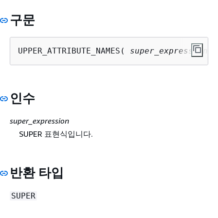
구문
UPPER_ATTRIBUTE_NAMES( 
super_expression
 )
인수
super_expression
SUPER 표현식입니다.
반환 타입
SUPER