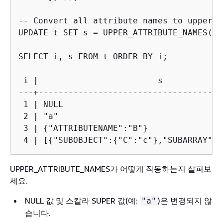
-- Convert all attribute names to uppercas
UPDATE t SET s = UPPER_ATTRIBUTE_NAMES(s);
SELECT i, s FROM t ORDER BY i;

 i |                        s

---+-------------------------------------
 1 | NULL

 2 | "a"

 3 | 
{
"ATTRIBUTENAME":"B"}

 4 | [
{
"SUBOBJECT":
{
"C":"c"},"SUBARRAY":[
UPPER_ATTRIBUTE_NAMES가 어떻게 작동하는지 살펴보
세요.
NULL 값 및 스칼라 SUPER 값(예:
)은 변경되지 않
"a"
습니다.