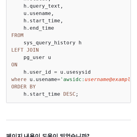
    h.query_text,

    u.usename,

    h.start_time,

FROM
LEFT
JOIN
ON
    h.user_id 
=
where
 u.usename
=
'awsidc:
username@example.
ORDER
BY
    h.start_time 
DESC
;
페이지 내용이 도움이 되었습니까?