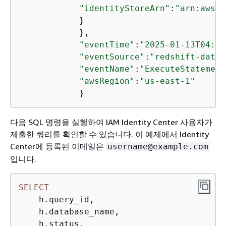
"identityStoreArn"
:
"arn:aws:i
            }

            },

"eventTime"
:
"2025-01-13T04:46
"eventSource"
:
"redshift-data.
"eventName"
:
"ExecuteStatement
"awsRegion"
:
"us-east-1"
            }
다음 SQL 명령을 실행하여 IAM Identity Center 사용자가
제출한 쿼리를 확인할 수 있습니다. 이 예제에서 Identity
Center에 등록된 이메일은
username@example.com
입니다.
SELECT
    h.query_id,

    h.database_name,

    h.status,
