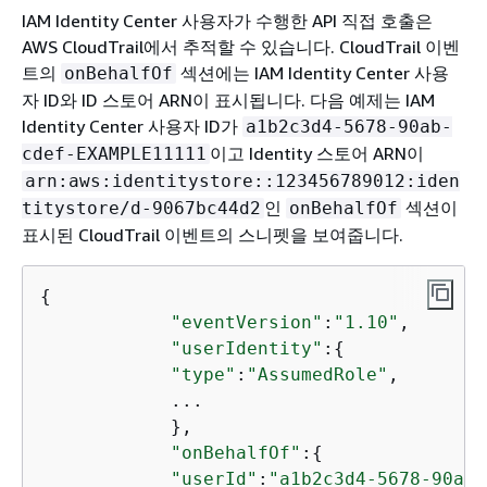
IAM Identity Center 사용자가 수행한 API 직접 호출은
AWS CloudTrail에서 추적할 수 있습니다. CloudTrail 이벤
트의
섹션에는 IAM Identity Center 사용
onBehalfOf
자 ID와 ID 스토어 ARN이 표시됩니다. 다음 예제는 IAM
Identity Center 사용자 ID가
a1b2c3d4-5678-90ab-
이고 Identity 스토어 ARN이
cdef-EXAMPLE11111
arn:aws:identitystore::123456789012:iden
인
섹션이
titystore/d-9067bc44d2
onBehalfOf
표시된 CloudTrail 이벤트의 스니펫을 보여줍니다.
{
"eventVersion"
:
"1.10"
,

"userIdentity"
:
{
"type"
:
"AssumedRole"
,

            ...

            },

"onBehalfOf"
:
{
"userId"
:
"a1b2c3d4-5678-90ab-