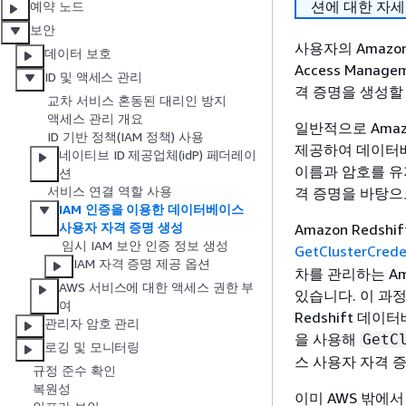
션에 대한 자세
예약 노드
보안
사용자의 Amazon
데이터 보호
Access Man
ID 및 액세스 관리
격 증명을 생성할
교차 서비스 혼동된 대리인 방지
액세스 관리 개요
일반적으로 Amaz
ID 기반 정책(IAM 정책) 사용
제공하여 데이터베이
네이티브 ID 제공업체(idP) 페더레이
이름과 암호를 유
션
서비스 연결 역할 사용
격 증명을 바탕으
IAM 인증을 이용한 데이터베이스
사용자 자격 증명 생성
Amazon Red
임시 IAM 보안 인증 정보 생성
GetClusterCrede
IAM 자격 증명 제공 옵션
차를 관리하는 Ama
AWS 서비스에 대한 액세스 권한 부
있습니다. 이 과
여
Redshift 
관리자 암호 관리
을 사용해
GetC
로깅 및 모니터링
스 사용자 자격 
규정 준수 확인
복원성
이미 AWS 밖에서 사